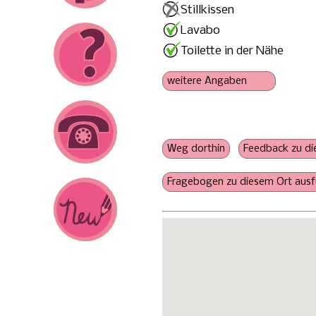
Stillkissen
Lavabo
Toilette in der Nähe
Steckdose
Schoppenwärmer
geschwisterfreundlich
Konsumation nicht oblig
Keine Angaben zu
- Wickelmöglichkeit