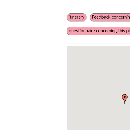
sibling friendly
no pressure to consume